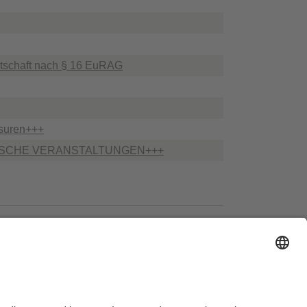
ltschaft nach § 16 EuRAG
usuren+++
SISCHE VERANSTALTUNGEN+++
ausordnung
Sitemap
Kontakt
Barrierefreiheitserklärung