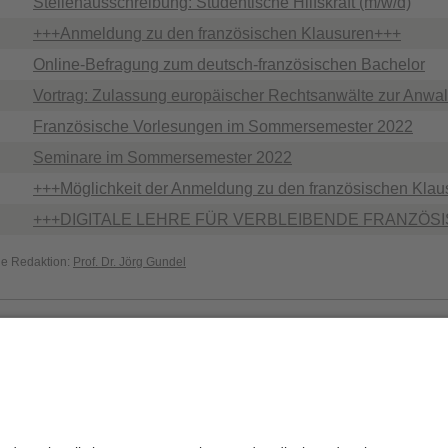
Stellenausschreibung: Studentische Hilfskraft (m/w/d)
+++Anmeldung zu den französischen Klausuren+++
Online-Befragung zum deutsch-französischen Bachelor
Vortrag: Zulassung europäischer Rechtsanwälte zur Anwa
Französische Vorlesungen im Sommersemester 2022
Seminare im Sommersemester 2022
+++Möglichkeit der Anmeldung zu den französischen Kla
+++DIGITALE LEHRE FÜR VERBLEIBENDE FRANZÖ
die Redaktion:
Prof. Dr. Jörg Gundel
Datenschutz / Disclaimer
Impressum
H